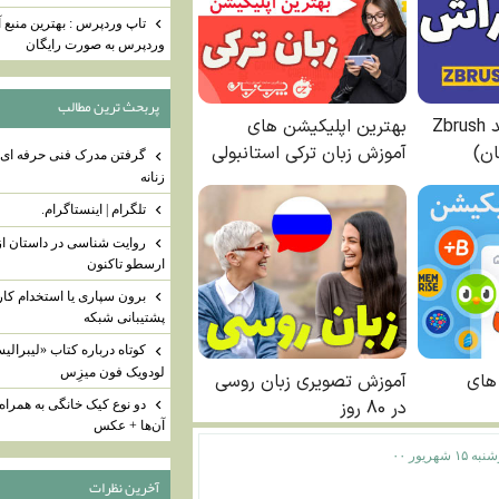
تاپ وردپرس : بهترین منبع
وردپرس به صورت رایگان
پربحث ترين مطالب
گرفتن مدرک فنی حرفه ای 
زنانه
تلگرام | اینستاگرام.
روایت ‌شناسی در داستان از
ارسطو تاکنون
برون سپاری یا استخدام کار
پشتیبانی شبکه
کوتاه درباره کتاب «لیبرالی
لودویک فون میزِس
دو نوع کیک خانگی به همرا
آن‌ها + عکس
 ۱۵ شهریور ۰۰
آخرين نظرات