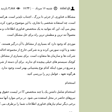
milad gh
شنبه ۱۶ مرداد ۰۰ | ۱۷:۳۴
۳,۸۸۸ بازديد
مشکلات فناوری، از جزئی تا بزرگ ، اجتناب ناپذیر است. هرکسی
است، چه استفاده شخصی یا تجاری، با این موضوع برخورد کر
پیش می آید، این که بتوانید به یک متخصص فناوری اطلاعات و 
معمولاً تند ترین و مطمئن ترین راه برای حل مشکل است.
موردی که وجود دارد که بسیاری از مشاغل با آن درگیر هستند، که
دهند و یا اوت سورس کرده و به شرکتی خارج از مجموعه احاله نمای
شرکت ها و سازمان ها متفاوت است. برای بسیاری از مشاغل 
کوچک سیستم های خیلی پیچیده ای ندارند. برای آن دسته از ش
و سریع در مورد اینکه کدام نوع پشتیبانی بهتر است وجود ندارد. 
هرگونه تعهد ، عوامل زیر را بررسی کنید.
استخدام
استخدام شامل داشتن یک یا چن
نیروهای حاضر در محل استفده می شود. در برخی موارد آنها مس
برخی دیگر تمام نیازهای فناوری اطلاعات شما را برطرف می کن