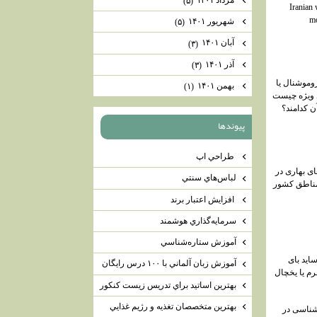
(۵)
Iranian
mo
شهریور ۱۴۰۱
(۵)
آبان ۱۴۰۱
(۳)
آذر ۱۴۰۱
(۳)
روموشنال یا
بهمن ۱۴۰۱
(۱)
 ویژه چیست
آن کدامند؟
پيوندها
طراحي اپ
ی بهاری در
لباس‌هاي سنتي
مناطق کشور
افزايش اعتبار برند
سرمايه‌گذاري هوشمند
آموزش ستاره‌شناسي
اید بای
آموزش زبان آلماني با ۱۰۰ درس رايگان
رم یا یخچال
بهترين اساتيد براي تدريس زيست كنكور
بهترين متخصصان تغذيه و رژيم غذايي
شناسی در