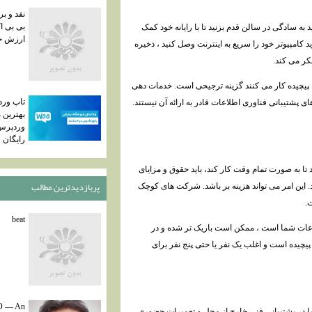
نقد و ب
بی بی اک
می توانید به سادگی در سالن قدم بزنید تا با رایانه خود کمک
ارزش خر
ید کامپیوتر خود را سریع به اینترنت وصل کنید ، ذخیره
کر می کند.
 پیچیده کار می کنند گزینه ترجیحی است. خدمات دهی
تاپ ورد
 پشتیبانی فناوری اطلاعات قادر به ارائه آن نیستند.
بهترین 
وردپرس
رایگان
ا به صورت تمام وقت کار کند، باید حقوق و مزایای
پربازديدترين مطالب
رید. این امر می تواند هزینه بر باشد. شرکت های کوچک
.
beat
اعات شما است ، ممکن است باریک تر شده و در
چیده است و اغلب یک نفر یا حتی پنج نفر برای
 — An
ما در پشتیبانی فنی خارج از محل و تعمیرات حضوری