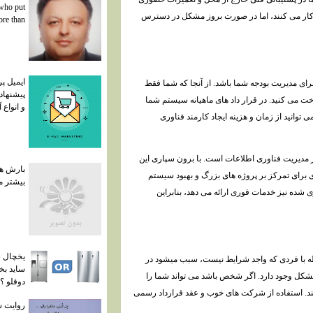
 who put
ل کار می کنند، اما در صورت بروز مشکل در دسترس
re than
ایمیل پ
ای مدیریت بودجه شما باشد. از آنجا که شما فقط
پیشنهاد
داخت می کنید. در قرار داد های ماهیانه سیستم شما
و انواع 
توانید از زمان و هزینه ایجاد کارمند فناوری
ر ضروری در مدیریت فناوری اطلاعات است. با برون سپاری این
بارش ها
رای تمرکز بر پروژه های بزرگ و بهبود سیستم
بیشتر 
شده نیز خدمات فوری ارائه می دهد، بنابراین
یخچال س
بطه با فردی که واجد شرایط نیست، سبب میشود در
ساید بخ
مشکل وجود دارد. اگر شخص باشد می تواند شما را
دوقلو ؟
 کند. استفاده از شرکت های خوب و عقد قرارداد رسمی
روایت ‌