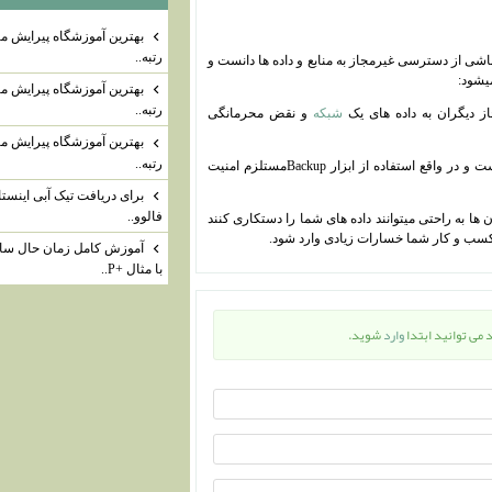
بهترین آموزشگاه پیرایش مر
رتبه..
شی از دسترسی غیرمجاز به منابع و داده ها دانست و
یشود:
بهترین آموزشگاه پیرایش مر
رتبه..
شبکه
و نقض محرمانگی
بهترین آموزشگاه پیرایش مر
رتبه..
2- دومین هدف امنیت شبکه پیشگیری از پاک شدن داده ها است و در واقع استفاده از ابزار Backupمستلزم امنیت
برای دریافت تیک آبی اینستا
فالوو..
ها به راحتی میتوانند داده های شما را دستکاری کنند
 کسب و کار شما خسارات زیادی وارد شود.
آموزش کامل زمان حال ساد
با مثال +P..
د می توانید ابتدا
وارد
شوید.