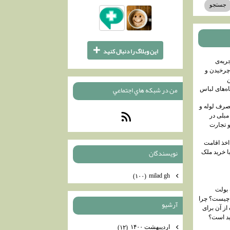
+
اين وبلاگ را دنبال كنيد
ربه‌ی
رخیدن و‌
ن
من در شبكه هاي اجتماعي
‌های لباس
صرف لوله و
مبلی در
 تجارت
خذ اقامت
نويسندگان
با خرید ملک
milad gh
(۱۰۰)
 بولت
 چیست؟ چرا
آرشيو
از آن برای
ید است؟
اردیبهشت ۱۴۰۰
(۱۲)