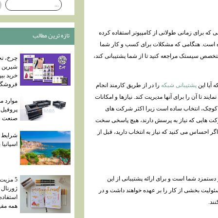
 که برای زمانی طولانی از کامپیوتر استفاده کرده
تازه ترين مطالب
ده است. هنگامی که مشکلات برای کسب و کار شما
متخصص سیستک مراجعه کنید تا از شما پشتیبانی کند،
چرخ، تج
شیرین چ
خرید بی
فروشگاه
 آیا این
پشتیبانی شبکه
را در از طریق کارمند انجام
ند تا آن را برای آنها مدیریت کند. نیازها و امکانات
موارد م
کوچک، انتخاب ساده است زیرا اکثر شرکت های
پروفیل 
صنعت و
رکت هایی که نیاز به پرسش دارند، هیچ پاسخی سخت
اگر احساس می کنید که نیاز به انتخاب دارید، قبل از
شرایط ا
اسپانیا 
د متخصص IT در لیست حقوق و دستمزد شما است و برای ارائه پشتیبانی از این
5 مزیت
ژورنال
ئولیت بخشی از کار را بر عهده خواهند داشت و در
استفاده 
ند.
همه مف