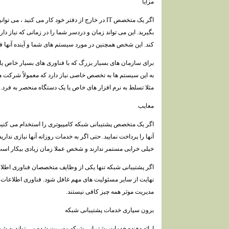
مزایا
اگر یک متخصص IT در خارج از دفتر خود کار می کنید ، 
بگیرید. این می تواند زمان و دردسر شما را در زمانی که نیاز دار
کند. این شخص همچنین در مورد سیستم های شما و آینده آنها ف
برای سازمان های بسیار بزرگ که با فناوری های بسیار خاص یا
به این سیستم ها به تخصص خاصی نیاز دارد که معمولاً شرکت های
مثلا تسلط به نرم افزار های خاص یا یک دستگاه منحصر به فرد.
معایب
اگر یک متخصص پشتیبانی شبکه کامپیوتری را استخدام می کنید ت
آنها را پرداخت نمایید. حتی اگر به خدمات روزانه آنها نیازی ندا
خیلی خرابی مستمر ندارند و شخص عملا زمان زیادی بیکار است
اگر پشتیبانی شبکه تنها یکی از وظایف متخصصان فناوری اطل
نهایت از سایر مسئولیت های مهم غافل شود. فناوری اطلاعات پی
مدیریت موثر همه چیز کافی نیستند.
برون سپاری خدمات پشتیبانی شبکه
ارائه دهنده خدمات پشتیبانی شبکه مدیریت شده می تواند به ش