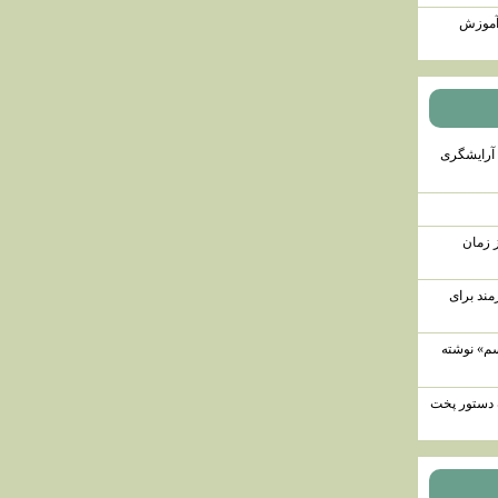
 آموزش
آرایشگری
 زمان
مند برای
سم» نوشته
ه دستور پخت