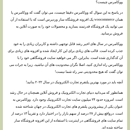
ووکامرس چیست؟
در پاسخ به این سوال که ووکامرس دقیقا چیست، می توان گفت که ووکامرس یا
همان woocommerce یک افزونه فروشگاه ساز وردپرس است که با استفاده از آن
می توانید یک فروشگاه قدرتمند بسازید و محصولات خود را به صورت آنلاین به
فروش برسانید.
ووکامرس در سال های اخیر رشد قابل توجهی داشته و کاربران زیادی را به خود
جذب کرده است. قالب های زیادی برای این کار ایجاد شده و افزونه های زیادی برای
آن کدگذاری شده است. بنابراین، اگر می خواهید سایت فروشگاهی خود را با
ووکامرس راه اندازی کنید، اصلا نگران محدودیت های آن نباشید، زیرا به جرات می
توان گفت که هیچ محدودیتی سر راه شما نیست!
آنچه باید در مورد بهترین پلتفرم تجارت الکترونیک در سال ۲۰۲۲ بدانید!
همانطور که می‌دانید دنیای تجارت الکترونیک و فروش آنلاین همچنان در حال رشد
است. امروزه حدود ۲۴ میلیون سایت تجارت الکترونیک وجود دارد. ووکامرس به
عنوان یکی از پیشروترین پلتفرم های تجارت الکترونیک در جهان شناخته شده
است. درواقع بیش از ۲۷ درصد از سهم بازار را در اختیار دارد و تقریباً ۱۳ درصد از
تمام سایت های فروشگاهی در اینترنت با استفاده از این افزونه فروشگاه ساز
ساخته شده اند.