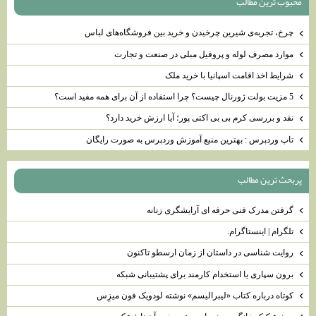
محبوب ترين مطالب
چرخ، تجربه‌ی شیرین چرخیدن و‌ خرید بین فروشگاه‌های لباس
موارد مصرف لوله و پروفیل مبلی در صنعت و تجارت
شرایط اخذ اقامت اسپانیا با خرید ملک
5 مزیت بولت ژورنال چیست؟ چرا استفاده از آن برای همه مفید است؟
نقد و بررسی کرم بی بی اکتی پور؛ آیا ارزش خرید دارد؟
تاپ وردپرس : بهترین منبع آموزش وردپرس به صورت رایگان
پربحث ترين مطالب
گرفتن مدرک فنی حرفه ای آرایشگری زنانه
تلگرام | اینستاگرام.
روایت ‌شناسی در داستان از زمان ارسطو تاکنون
برون سپاری یا استخدام کارمند برای پشتیبانی شبکه
کوتاه درباره کتاب «لیبرالیسم» نوشته لودویک فون میزِس