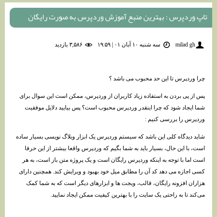
تاپ وردپرس : بهترین منبع آموزش وردپرس به صورت رایگان
milad gh
سه شنبه ۱۰ آبان ۰۱ | ۱۹:۵۹
۳,۵۸۶ بازديد
چرا وردپرس تا این حد محبوب می باشد ؟
پس از پی بردن به استفاده زیاد کاربران از وردپرس، ممکن است این سوال برای
شما ایجاد شود که چرا اینقدر وردپرس محبوب است؟ پس بیایید دلایل موفقیت
وردپرس را بررسی کنیم :
شاید دیدگاه کلی این باشد که سیستم وردپرس یک ابزار وبلاگ نویسی بسیار ساده
است، با این حال، بسیار باید به شما بگیم که وردپرس واقعا بیشتر از این حرفا
است اما با توجه به اینکه وردپرس رایگان است و یک پروژه متن باز است، به هر
کسی اجازه می دهد کد آن را مطابق میل خود بهبود و ویرایش کند. همچنین دارای
هزاران افزونه رایگان، قالب، ویجت ها و ابزارهای دیگر است که به شما کمک
می‌کند تا به راحتی یک سایت را با بهترین کیفیت ممکن ایجاد نمایید.