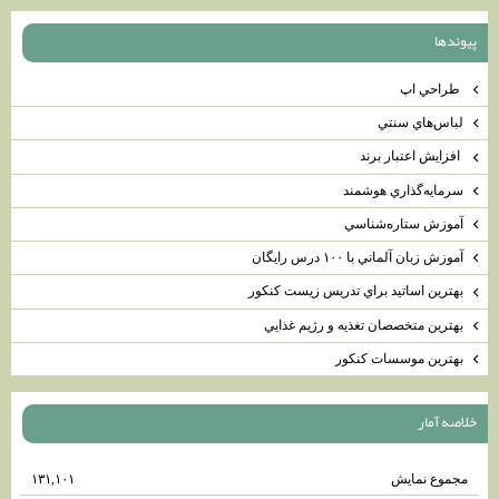
پيوندها
طراحي اپ
لباس‌هاي سنتي
افزايش اعتبار برند
سرمايه‌گذاري هوشمند
آموزش ستاره‌شناسي
آموزش زبان آلماني با ۱۰۰ درس رايگان
بهترين اساتيد براي تدريس زيست كنكور
بهترين متخصصان تغذيه و رژيم غذايي
بهترين موسسات كنكور
خلاصه آمار
مجموع نمایش‌
۱۳۱,۱۰۱