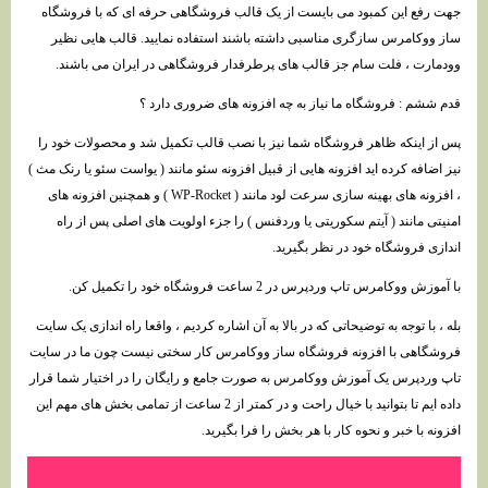
جهت رفع این کمبود می بایست از یک قالب فروشگاهی حرفه ای که با فروشگاه
ساز ووکامرس سازگری مناسبی داشته باشند استفاده نمایید. قالب هایی نظیر
وودمارت ، فلت سام جز قالب های پرطرفدار فروشگاهی در ایران می باشند.
قدم ششم : فروشگاه ما نیاز به چه افزونه های ضروری دارد ؟
پس از اینکه ظاهر فروشگاه شما نیز با نصب قالب تکمیل شد و محصولات خود را
نیز اضافه کرده اید افزونه هایی از قبیل افزونه سئو مانند ( یواست سئو یا رنک مث )
، افزونه های بهینه سازی سرعت لود مانند ( WP-Rocket ) و همچنین افزونه های
امنیتی مانند ( آیتم سکوریتی یا وردفنس ) را جزء اولویت های اصلی پس از راه
اندازی فروشگاه خود در نظر بگیرید.
با آموزش ووکامرس تاپ وردپرس در 2 ساعت فروشگاه خود را تکمیل کن.
بله ، با توجه به توضیحاتی که در بالا به آن اشاره کردیم ، واقعا راه اندازی یک سایت
فروشگاهی با افزونه فروشگاه ساز ووکامرس کار سختی نیست چون ما در سایت
تاپ وردپرس یک آموزش ووکامرس به صورت جامع و رایگان را در اختیار شما قرار
داده ایم تا بتوانید با خیال راحت و در کمتر از 2 ساعت از تمامی بخش های مهم این
افزونه با خبر و نحوه کار با هر بخش را فرا بگیرید.